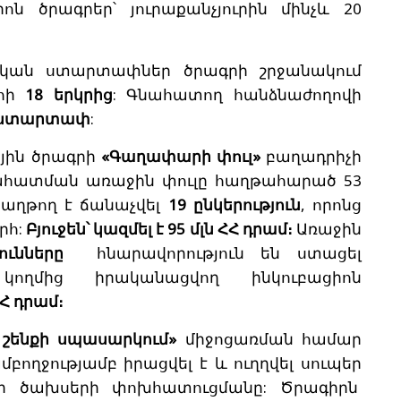
ն ծրագրեր՝ յուրաքանչյուրին մինչև 20
կան ստարտափներ ծրագրի շրջանակում
հի
18 երկրից
: Գնահատող հանձնաժողովի
 ստարտափ
:
յին ծրագրի
«Գաղափարի փուլ»
բաղադրիչի
Գնահատման առաջին փուլը հաղթահարած 53
 հաղթող է ճանաչվել
19 ընկերություն
, որոնց
րհ:
Բյուջեն՝ կազմել է 95 մլն ՀՀ դրամ։
Առաջին
յունները
հնարավորություն են ստացել
կողմից իրականացվող ինկուբացիոն
ՀՀ դրամ։
 շենքի սպասարկում»
միջոցառման համար
մբողջությամբ իրացվել է և ուղղվել սուպեր
յի ծախսերի փոխհատուցմանը: Ծրագիրն