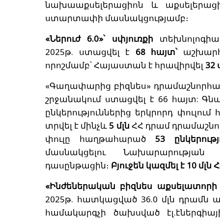
նախաաքսելերացիոն և աքսելերացիո
ստարտափի մասնակցությամբ։
«Ներուժ 6.0»՝ սփյուռքի
տեխնոլոգիա
2025թ. ստացվել է
68 հայտ՝
աշխար
որոշմամբ՝ Հայաստան է հրավիրվել
32
«Գաղափարից բիզնես» դրամաշնորհա
շրջանակում ստացվել է 66 հայտ: 
ընկերություններից երկրորդ փուլում
տրվել է մինչև
5 մլն
ՀՀ դրամ դրամաշնո
փուլը հաղթահարած
53 ընկերութ
մասնակցելու Նախարարության 
դասընթացին։
Բյուջեն կազմել է 10 մլն 
«Ինժեներական բիզնես աքսելատորի
2025թ. հատկացված 36.0 մլն դրամն ա
համակարգչի ծախսված էլ.էներգիա