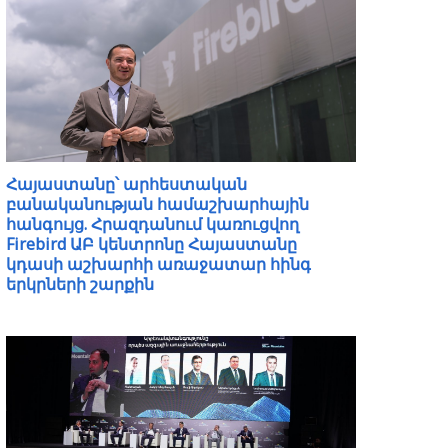
Հայաստանը՝ արհեստական
բանականության համաշխարհային
հանգույց. Հրազդանում կառուցվող
Firebird ԱԲ կենտրոնը Հայաստանը
կդասի աշխարհի առաջատար հինգ
երկրների շարքին