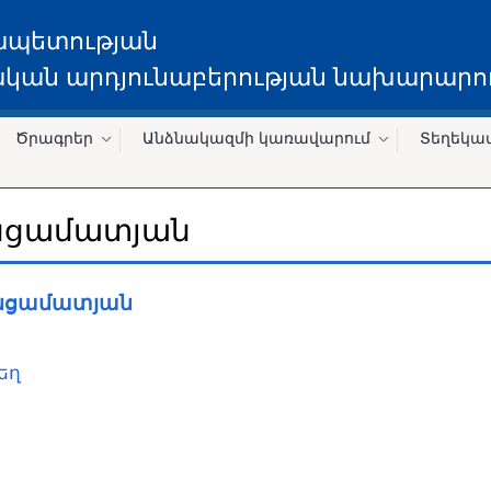
ապետության
կան արդյունաբերության նախարարու
Ծրագրեր
Անձնակազմի կառավարում
Տեղեկա
անցամատյան
անցամատյան
եղ