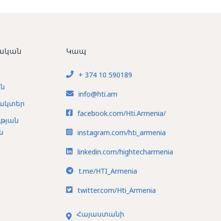
ական
Կապ
+ 374 10 590189
ն
info@hti.am
ակտեր
facebook.com/Hti.Armenia/
թյան
ն
instagram.com/hti_armenia
linkedin.com/hightecharmenia
t.me/HTI_Armenia
twitter.com/Hti_Armenia
Հայաստանի