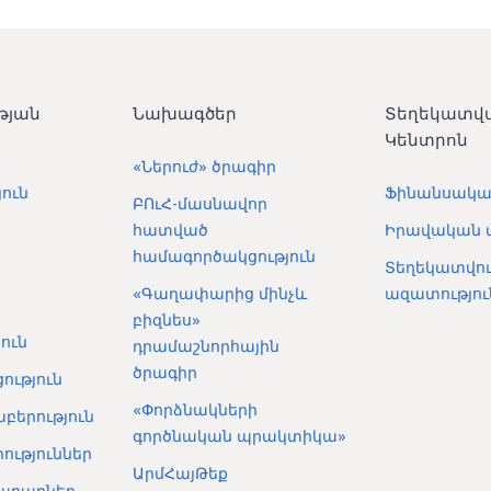
թյան
Նախագծեր
Տեղեկատվ
Կենտրոն
«Ներուժ» ծրագիր
ուն
Ֆինանսակա
ԲՈւՀ-մասնավոր
հատված
Իրավական 
համագործակցություն
Տեղեկատվու
«Գաղափարից մինչև
ազատությու
բիզնես»
ուն
դրամաշնորհային
ծրագիր
ություն
«Փորձնակների
բերություն
գործնական պրակտիկա»
ություններ
ԱրմՀայԹեք
արարներ