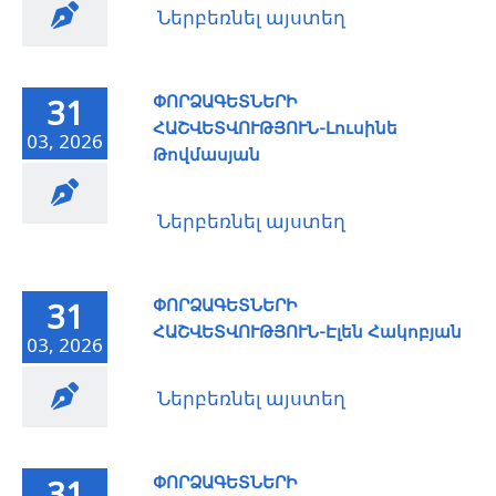
Ներբեռնել այստեղ
ՓՈՐՁԱԳԵՏՆԵՐԻ
31
ՀԱՇՎԵՏՎՈՒԹՅՈՒՆ-Լուսինե
03, 2026
Թովմասյան
Ներբեռնել այստեղ
ՓՈՐՁԱԳԵՏՆԵՐԻ
31
ՀԱՇՎԵՏՎՈՒԹՅՈՒՆ-Էլեն Հակոբյան
03, 2026
Ներբեռնել այստեղ
ՓՈՐՁԱԳԵՏՆԵՐԻ
31