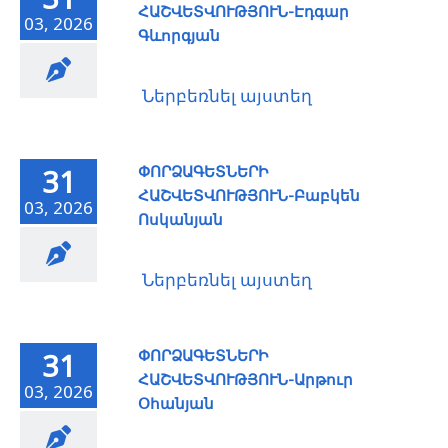
ՀԱՇՎԵՏՎՈՒԹՅՈՒՆ-Էդգար
03, 2026
Գևորգյան
Ներբեռնել այստեղ
ՓՈՐՁԱԳԵՏՆԵՐԻ
31
ՀԱՇՎԵՏՎՈՒԹՅՈՒՆ-Բաբկեն
03, 2026
Ոսկանյան
Ներբեռնել այստեղ
ՓՈՐՁԱԳԵՏՆԵՐԻ
31
ՀԱՇՎԵՏՎՈՒԹՅՈՒՆ-Արթուր
03, 2026
Օհանյան