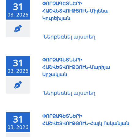
ՓՈՐՁԱԳԵՏՆԵՐԻ
31
ՀԱՇՎԵՏՎՈՒԹՅՈՒՆ-Միլենա
03, 2026
Կուրեխյան
Ներբեռնել այստեղ
ՓՈՐՁԱԳԵՏՆԵՐԻ
31
ՀԱՇՎԵՏՎՈՒԹՅՈՒՆ-Մարիյա
03, 2026
Արշակյան
Ներբեռնել այստեղ
ՓՈՐՁԱԳԵՏՆԵՐԻ
31
ՀԱՇՎԵՏՎՈՒԹՅՈՒՆ-Հայկ Ոսկանյան
03, 2026