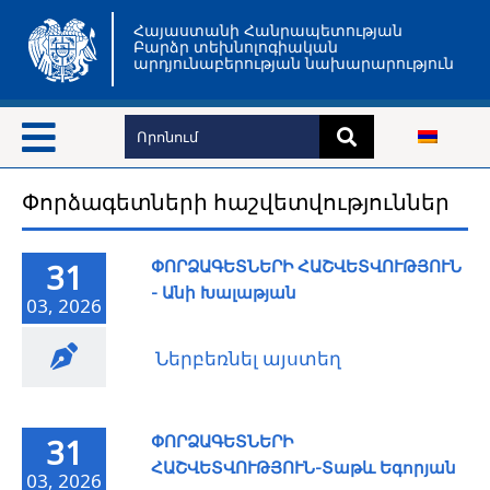
Հայաստանի Հանրապետության
Բարձր տեխնոլոգիական
արդյունաբերության նախարարություն
Փորձագետների հաշվետվություններ
ՓՈՐՁԱԳԵՏՆԵՐԻ ՀԱՇՎԵՏՎՈՒԹՅՈՒՆ
31
- Անի Խալաթյան
03, 2026
Ներբեռնել այստեղ
ՓՈՐՁԱԳԵՏՆԵՐԻ
31
ՀԱՇՎԵՏՎՈՒԹՅՈՒՆ-Տաթև Եգորյան
03, 2026