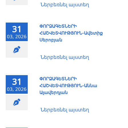
Ներբեռնել այստեղ
ՓՈՐՁԱԳԵՏՆԵՐԻ
31
ՀԱՇՎԵՏՎՈՒԹՅՈՒՆ-Ավետիք
03, 2026
Սերոբյան
Ներբեռնել այստեղ
ՓՈՐՁԱԳԵՏՆԵՐԻ
31
ՀԱՇՎԵՏՎՈՒԹՅՈՒՆ-Աննա
03, 2026
Ալավերդյան
Ներբեռնել այստեղ