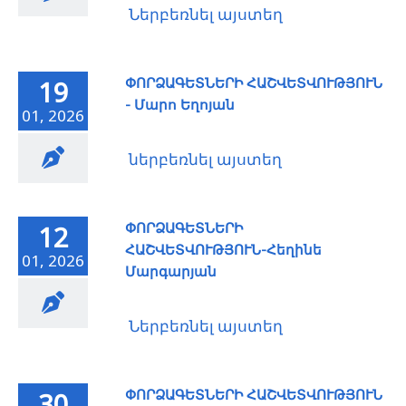
Ներբեռնել այստեղ
ՓՈՐՁԱԳԵՏՆԵՐԻ ՀԱՇՎԵՏՎՈՒԹՅՈՒՆ
19
- Մարո Եղոյան
01, 2026
ներբեռնել այստեղ
ՓՈՐՁԱԳԵՏՆԵՐԻ
12
ՀԱՇՎԵՏՎՈՒԹՅՈՒՆ-Հեղինե
01, 2026
Մարգարյան
Ներբեռնել այստեղ
ՓՈՐՁԱԳԵՏՆԵՐԻ ՀԱՇՎԵՏՎՈՒԹՅՈՒՆ
30