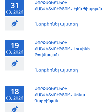
ՓՈՐՁԱԳԵՏՆԵՐԻ
31
ՀԱՇՎԵՏՎՈՒԹՅՈՒՆ-Էլեն Պիպոյան
03, 2026
Ներբեռնել այստեղ
ՓՈՐՁԱԳԵՏՆԵՐԻ
19
ՀԱՇՎԵՏՎՈՒԹՅՈՒՆ-Լուսինե
03, 2026
Թովմասյան
Ներբեռնել այստեղ
ՓՈՐՁԱԳԵՏՆԵՐԻ
18
ՀԱՇՎԵՏՎՈՒԹՅՈՒՆ-Սոնա
03, 2026
Դարբինյան