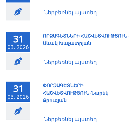
Ներբեռնել այստեղ
ՈՐՁԱԳԵՏՆԵՐԻ ՀԱՇՎԵՏՎՈՒԹՅՈՒՆ-
31
Սևակ Խաչատրյան
03, 2026
Ներբեռնել այստեղ
ՓՈՐՁԱԳԵՏՆԵՐԻ
31
ՀԱՇՎԵՏՎՈՒԹՅՈՒՆ-Նարեկ
03, 2026
Քրուզյան
Ներբեռնել այստեղ