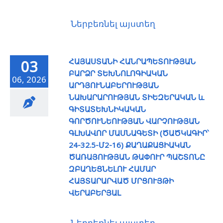
Ներբեռնել այստեղ
ՀԱՅԱՍՏԱՆԻ ՀԱՆՐԱՊԵՏՈՒԹՅԱՆ
03
ԲԱՐՁՐ ՏԵԽՆՈԼՈԳԻԱԿԱՆ
06, 2026
ԱՐԴՅՈՒՆԱԲԵՐՈՒԹՅԱՆ
ՆԱԽԱՐԱՐՈՒԹՅԱՆ ՏԻԵԶԵՐԱԿԱՆ և
ԳԻՏԱՏԵԽՆԻԿԱԿԱՆ
ԳՈՐԾՈՒՆԵՈՒԹՅԱՆ ՎԱՐՉՈՒԹՅԱՆ
ԳԼԽԱՎՈՐ ՄԱՍՆԱԳԵՏԻ (ԾԱԾԿԱԳԻՐ՝
24-32.5-Մ2-16) ՔԱՂԱՔԱՑԻԱԿԱՆ
ԾԱՌԱՅՈՒԹՅԱՆ ԹԱՓՈՒՐ ՊԱՇՏՈՆԸ
ԶԲԱՂԵՑՆԵԼՈՒ ՀԱՄԱՐ
ՀԱՅՏԱՐԱՐՎԱԾ ՄՐՑՈՒՅԹԻ
ՎԵՐԱԲԵՐՅԱԼ
Ներբեռնել այստեղ